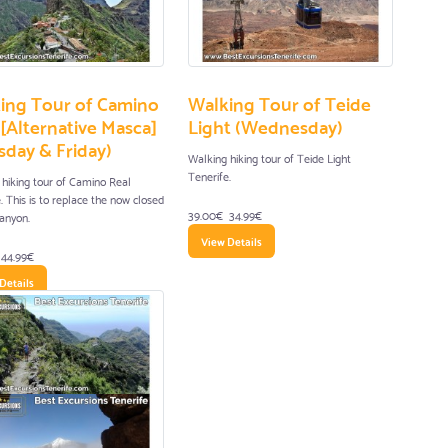
ing Tour of Camino
Walking Tour of Teide
 [Alternative Masca]
Light (Wednesday)
sday & Friday)
Walking hiking tour of Teide Light
Tenerife.
hiking tour of Camino Real
. This is to replace the now closed
39.00€
34.99€
anyon.
View Details
44.99€
Details