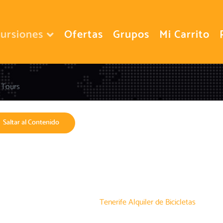
ursiones
Ofertas
Grupos
Mi Carrito
 Tours
Saltar al Contenido
Tenerife Alquiler de Bicicletas