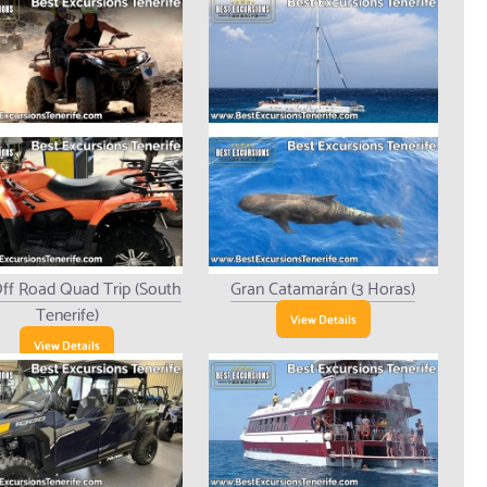
ff Road Quad Trip (South
Gran Catamarán (3 Horas)
Tenerife)
View Details
View Details