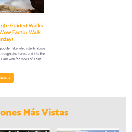
rife Guided Walks -
Wow Factor Walk
urday)
 popular hike which starts above
 through pine forest and into the
 Park with fab views of Teide.
Details
iones Más Vistas