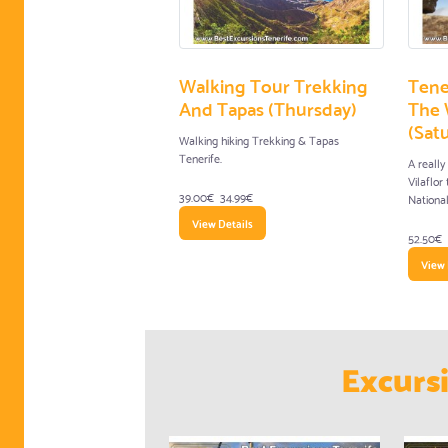
Walking Tour Trekking
Tene
And Tapas (Thursday)
The 
(Sat
Walking hiking Trekking & Tapas
Tenerife.
A really
Vilaflor
39.00€
34.99€
National
View Details
52.50€
View 
Excurs