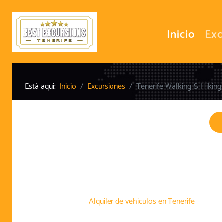
Inicio
Exc
Está aquí:
Inicio
Excursiones
Tenerife Walking & Hiking
Alquiler de vehículos en Tenerife