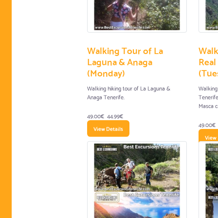
Walking Tour of La
Walk
Laguna & Anaga
Real
(Monday)
(Tue
Walking hiking tour of La Laguna &
Walking 
Anaga Tenerife.
Tenerife
Masca c
49.00€
44.99€
49.00€
View Details
View 