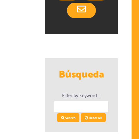
Búsqueda
Filter by keyword...:
Search
Reset all