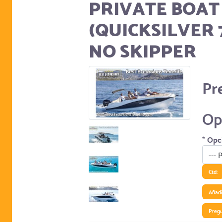
PRIVATE BOAT
(QUICKSILVER 
NO SKIPPER
Pr
Op
*
Opc
Ctd:
Añadir
Preg