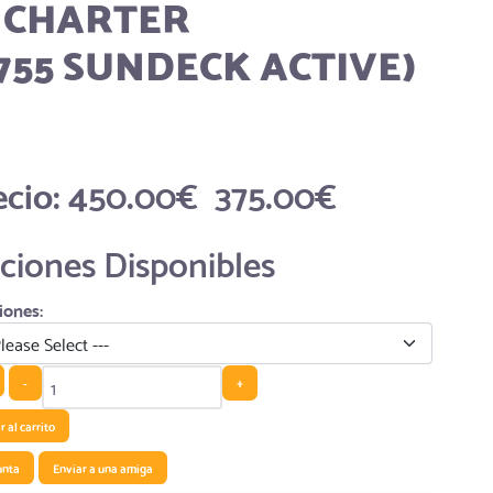
 CHARTER
755 SUNDECK ACTIVE)
ecio:
450.00€
375.00€
ciones Disponibles
iones:
-
+
 al carrito
unta
Enviar a una amiga