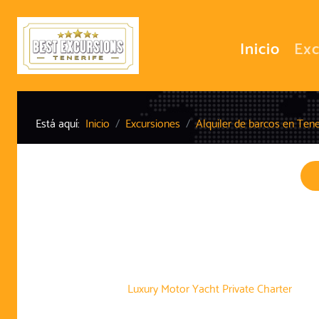
Inicio
Exc
Está aquí:
Inicio
Excursiones
Alquiler de barcos en Tene
Luxury Motor Yacht Private Charter