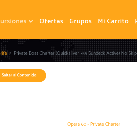
ursiones
Ofertas
Grupos
Mi Carrito
rife
Private Boat Charter (Quicksilver 755 Sundeck Active) No Ski
Saltar al Contenido
Opera 60 - Private Charter