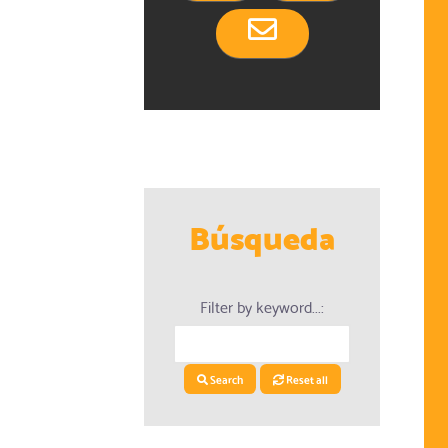
Búsqueda
Filter by keyword...:
Search
Reset all