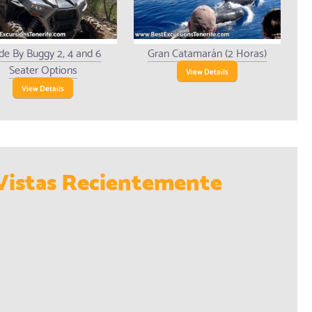
de By Buggy 2, 4 and 6
Gran Catamarán (2 Horas)
Seater Options
View Details
View Details
Vistas Recientemente