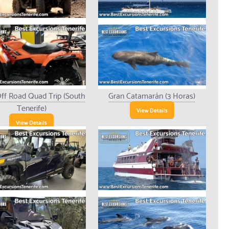
ff Road Quad Trip (South
Gran Catamarán (3 Horas)
Tenerife)
View Details
View Details