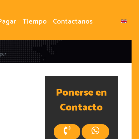
Pagar
Tiempo
Contactanos
Seleccione su idioma
pper
Ponerse en
Contacto