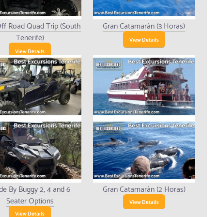
ff Road Quad Trip (South
Gran Catamarán (3 Horas)
Tenerife)
View Details
View Details
de By Buggy 2, 4 and 6
Gran Catamarán (2 Horas)
Seater Options
View Details
View Details