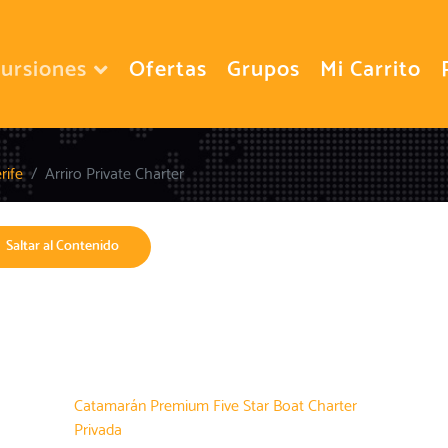
ursiones
Ofertas
Grupos
Mi Carrito
rife
Arriro Private Charter
Saltar al Contenido
Catamarán Premium Five Star Boat Charter
Privada