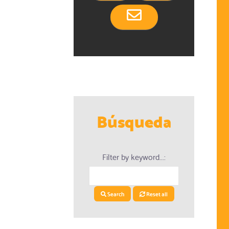
Búsqueda
dario
Filter by keyword...:
Search
Reset all