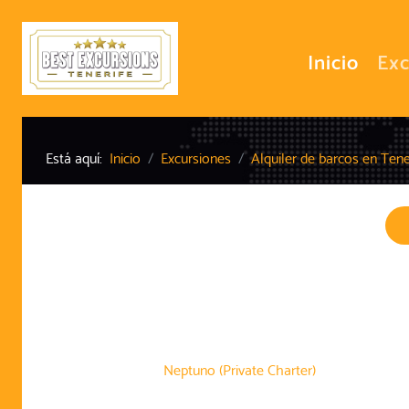
Inicio
Exc
Está aquí:
Inicio
Excursiones
Alquiler de barcos en Tene
Neptuno (Private Charter)