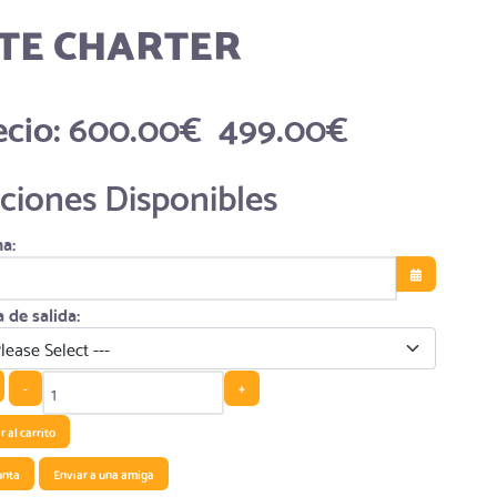
TE CHARTER
ecio:
600.00€
499.00€
ciones Disponibles
a:
Abrir el calen
 de salida:
-
+
 al carrito
unta
Enviar a una amiga