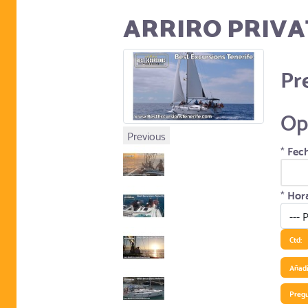
ARRIRO PRIVA
Pr
Op
Previous
*
Fech
*
Hora
Ctd:
Añadir
Preg