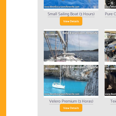
Small Sailing Boat (3 Hours)
Pure O
View Details
Velero Premium (3 Horas)
Tei
View Details