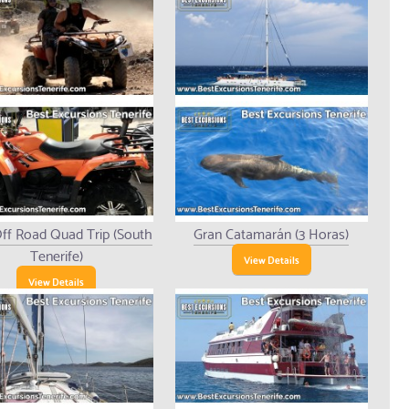
ff Road Quad Trip (South
Gran Catamarán (3 Horas)
Tenerife)
View Details
View Details