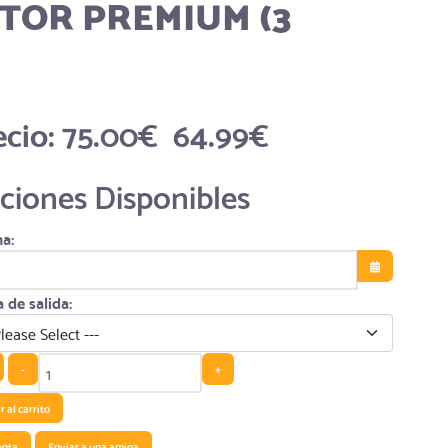
TOR PREMIUM (3
ecio:
75.00€
64.99€
ciones Disponibles
a:
Abrir el calen
 de salida:
-
+
 al carrito
unta
Enviar a una amiga