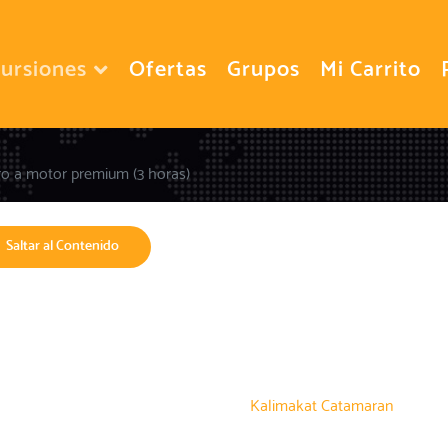
ursiones
Ofertas
Grupos
Mi Carrito
ro a motor premium (3 horas)
Saltar al Contenido
Kalimakat Catamaran