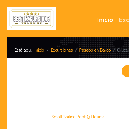
Inicio
Exc
Está aquí:
Inicio
Excursiones
Paseos en Barco
Cruce
Small Sailing Boat (3 Hours)