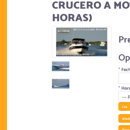
CRUCERO A MO
HORAS)
Pr
Op
*
Fech
*
Hora
Ctd:
Añadir
Preg