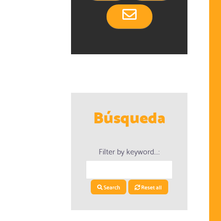
Búsqueda
dario
Filter by keyword...:
Search
Reset all