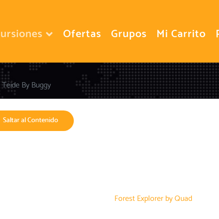
ursiones
Ofertas
Grupos
Mi Carrito
Teide By Buggy
Saltar al Contenido
Forest Explorer by Quad