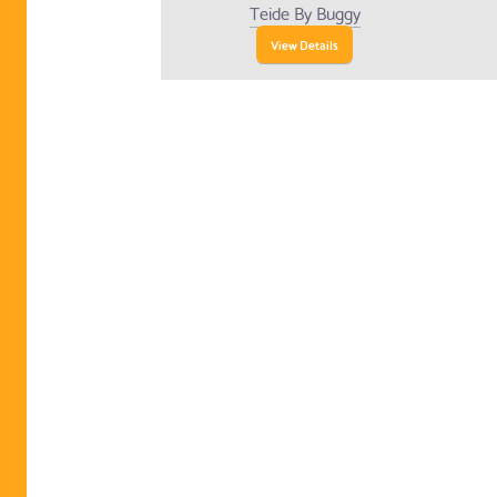
Teide By Buggy
View Details