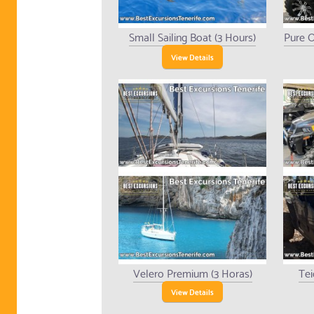
Small Sailing Boat (3 Hours)
Pure O
View Details
Velero Premium (3 Horas)
Tei
View Details