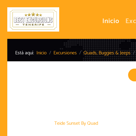
Inicio
Exc
Está aquí:
Inicio
Excursiones
Quads, Buggies & Jeeps
Teide Sunset By Quad