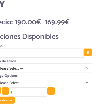
GY
ecio:
190.00€
169.99€
ciones Disponibles
a:
Abrir el calen
 de salida:
gy Options:
-
+
 al carrito