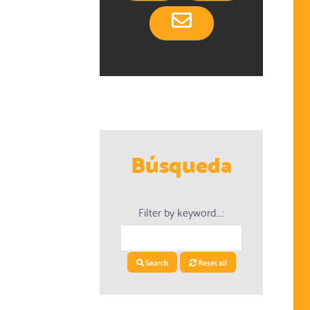
Búsqueda
dario
Filter by keyword...:
Search
Reset all