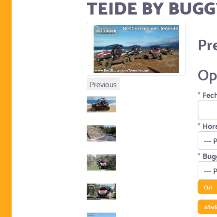
TEIDE BY BUG
Pr
Op
Previous
*
Fech
*
Hora
*
Bug
Ctd:
Añadir