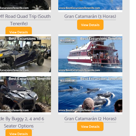
ff Road Quad Trip (South
Gran Catamarán (3 Horas)
Tenerife)
View Details
View Details
de By Buggy 2, 4 and 6
Gran Catamarán (2 Horas)
Seater Options
View Details
View Details