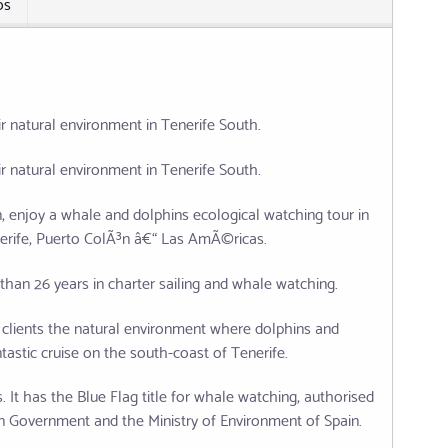
os
ir natural environment in Tenerife South.
ir natural environment in Tenerife South.
 enjoy a whale and dolphins ecological watching tour in
nerife, Puerto ColÃ³n â€“ Las AmÃ©ricas.
an 26 years in charter sailing and whale watching.
 clients the natural environment where dolphins and
tastic cruise on the south-coast of Tenerife.
 It has the Blue Flag title for whale watching, authorised
an Government and the Ministry of Environment of Spain.