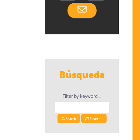
Búsqueda
dario
Filter by keyword...:
Search
Reset all