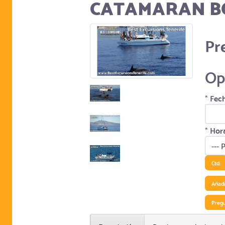
CATAMARAN BO
Pr
Op
*
Fech
*
Hora
Ctd:
Añadir
Preg