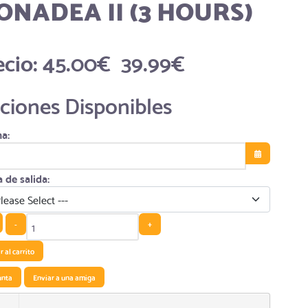
NADEA II (3 HOURS)
ecio:
45.00€
39.99€
ciones Disponibles
a:
Abrir el calen
 de salida:
-
+
 al carrito
unta
Enviar a una amiga