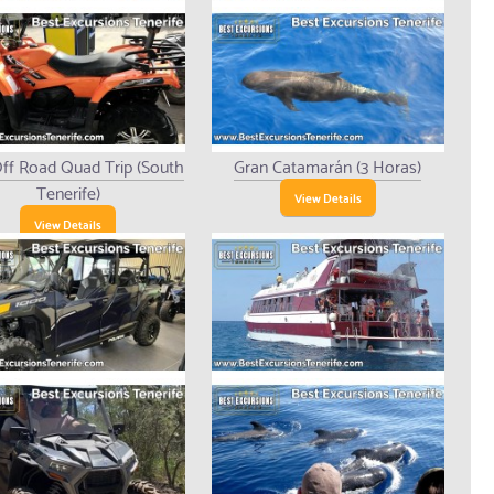
ff Road Quad Trip (South
Gran Catamarán (3 Horas)
Tenerife)
View Details
View Details