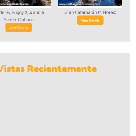
de By Buggy 2, 4 and 6
Gran Catamarán (2 Horas)
Seater Options
View Details
View Details
Vistas Recientemente