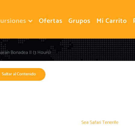
ursiones
Ofertas
Grupos
Mi Carrito
aran Bonadea II (3 Hours)
Saltar al Contenido
Sea Safari Tenerife